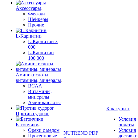
Аксессуары
Фляжки
Шейкеры
Прочие
L-Карнитин
L-Карнитин 3
000
L-Карнитин
100 000
Аминокислоты,
витамины, минералы
BCAA
Витамины,
минералы
Аминокислоты
Как купить
Против судорог
Условия
Батончики
оплаты
Орехи с медом
Условия
NUTREND
PDF
Протеиновые
доставки