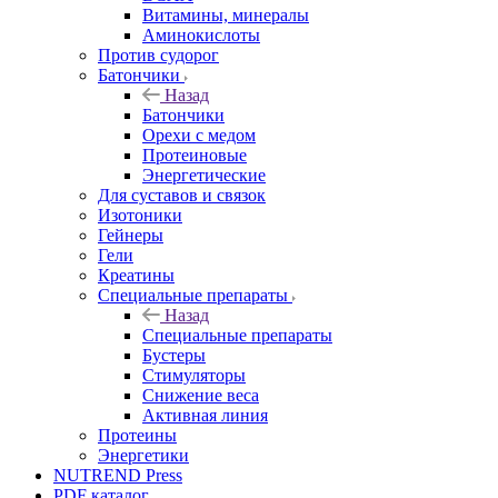
Витамины, минералы
Аминокислоты
Против судорог
Батончики
Назад
Батончики
Орехи с медом
Протеиновые
Энергетические
Для суставов и связок
Изотоники
Гейнеры
Гели
Креатины
Специальные препараты
Назад
Специальные препараты
Бустеры
Стимуляторы
Снижение веса
Активная линия
Протеины
Энергетики
NUTREND Press
PDF каталог