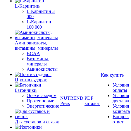
L-Карнитин
L-Карнитин 3
000
L-Карнитин
100 000
Аминокислоты,
витамины, минералы
BCAA
Витамины,
минералы
Аминокислоты
Как купить
Против судорог
Условия
Батончики
оплаты
Орехи с медом
Условия
NUTREND
PDF
Протеиновые
доставки
Press
каталог
Энергетические
Условия
возврата
Вопрос-
Для суставов и связок
ответ