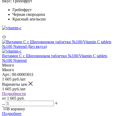
Вкус:
Грейпфрут
Грейпфрут
Черная смородина
Красный апельсин
Витамин C с Шиповником таблетки №100/Vitamin C tablets
№100 Nutrend
Много
Много
Арт.: 00-00003011
1 605
руб.
/шт
Варианты цен
1 605
руб.
/шт
Подробности
от
1 605 руб.
В корзину
Подробнее