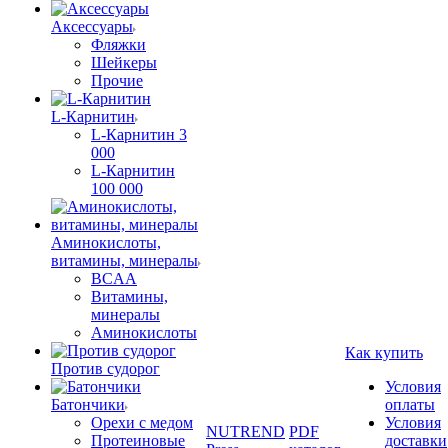
Аксессуары
Фляжки
Шейкеры
Прочие
L-Карнитин
L-Карнитин 3
000
L-Карнитин
100 000
Аминокислоты,
витамины, минералы
BCAA
Витамины,
минералы
Аминокислоты
Как купить
Против судорог
Условия
Батончики
оплаты
Орехи с медом
Условия
NUTREND
PDF
Протеиновые
доставки