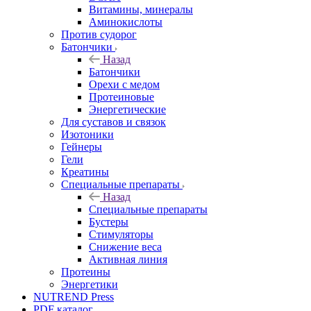
Витамины, минералы
Аминокислоты
Против судорог
Батончики
Назад
Батончики
Орехи с медом
Протеиновые
Энергетические
Для суставов и связок
Изотоники
Гейнеры
Гели
Креатины
Специальные препараты
Назад
Специальные препараты
Бустеры
Стимуляторы
Снижение веса
Активная линия
Протеины
Энергетики
NUTREND Press
PDF каталог