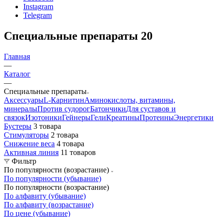
Instagram
Telegram
Специальные препараты
20
Главная
—
Каталог
—
Специальные препараты
Аксессуары
L-Карнитин
Аминокислоты, витамины,
минералы
Против судорог
Батончики
Для суставов и
связок
Изотоники
Гейнеры
Гели
Креатины
Протеины
Энергетики
Бустеры
3 товара
Стимуляторы
2 товара
Снижение веса
4 товара
Активная линия
11 товаров
Фильтр
По популярности (возрастание)
По популярности (убывание)
По популярности (возрастание)
По алфавиту (убывание)
По алфавиту (возрастание)
По цене (убывание)