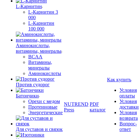
L-Карнитин
L-Карнитин 3
000
L-Карнитин
100 000
Аминокислоты,
витамины, минералы
BCAA
Витамины,
минералы
Аминокислоты
Как купить
Против судорог
Условия
Батончики
оплаты
Орехи с медом
Условия
NUTREND
PDF
Протеиновые
доставки
Press
каталог
Энергетические
Условия
возврата
Вопрос-
Для суставов и связок
ответ