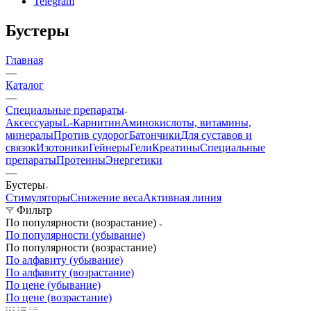
Telegram
Бустеры
Главная
—
Каталог
—
Специальные препараты
Аксессуары
L-Карнитин
Аминокислоты, витамины,
минералы
Против судорог
Батончики
Для суставов и
связок
Изотоники
Гейнеры
Гели
Креатины
Специальные
препараты
Протеины
Энергетики
—
Бустеры
Стимуляторы
Снижение веса
Активная линия
Фильтр
По популярности (возрастание)
По популярности (убывание)
По популярности (возрастание)
По алфавиту (убывание)
По алфавиту (возрастание)
По цене (убывание)
По цене (возрастание)