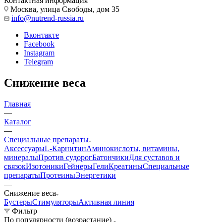
Контактная информация
Москва, улица Свободы, дом 35
info@nutrend-russia.ru
Вконтакте
Facebook
Instagram
Telegram
Снижение веса
Главная
—
Каталог
—
Специальные препараты
Аксессуары
L-Карнитин
Аминокислоты, витамины,
минералы
Против судорог
Батончики
Для суставов и
связок
Изотоники
Гейнеры
Гели
Креатины
Специальные
препараты
Протеины
Энергетики
—
Снижение веса
Бустеры
Стимуляторы
Активная линия
Фильтр
По популярности (возрастание)