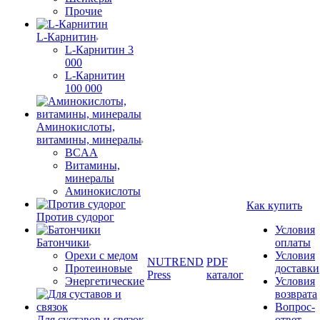
Прочие
L-Карнитин
L-Карнитин 3
000
L-Карнитин
100 000
Аминокислоты,
витамины, минералы
BCAA
Витамины,
минералы
Аминокислоты
Как купить
Против судорог
Условия
Батончики
оплаты
Орехи с медом
Условия
NUTREND
PDF
Протеиновые
доставки
Press
каталог
Энергетические
Условия
возврата
Вопрос-
Для суставов и связок
ответ