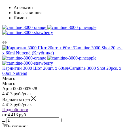
Апельсин
Кислая вишня
Лимон
Карнитин 3000 Шот 20шт. х 60мл/Carnitine 3000 Shot 20pcs. х
60ml Nutrend
Много
Много
Арт.: 00-00003028
4 413
руб.
/упак
Варианты цен
4 413
руб.
/упак
Подробности
от
4 413 руб.
В корзину