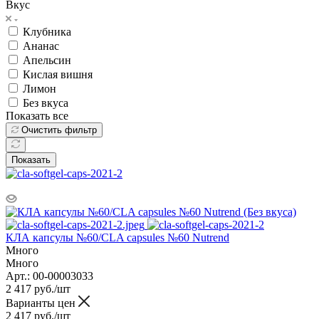
Вкус
Клубника
Ананас
Апельсин
Кислая вишня
Лимон
Без вкуса
Показать все
Очистить фильтр
Показать
КЛА капсулы №60/CLA capsules №60 Nutrend
Много
Много
Арт.: 00-00003033
2 417
руб.
/шт
Варианты цен
2 417
руб.
/шт