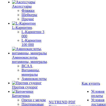
Аксессуары
Фляжки
Шейкеры
Прочие
L-Карнитин
L-Карнитин 3
000
L-Карнитин
100 000
Аминокислоты,
витамины, минералы
BCAA
Витамины,
минералы
Аминокислоты
Как купить
Против судорог
Условия
Батончики
оплаты
Орехи с медом
Условия
NUTREND
PDF
Протеиновые
доставки