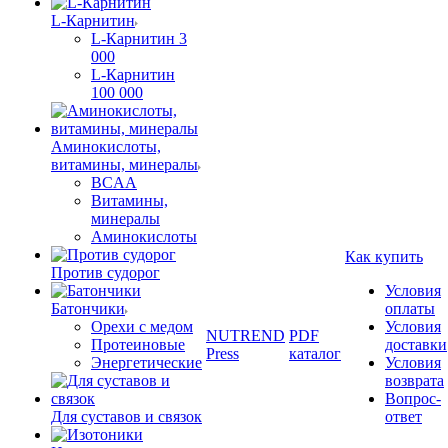
L-Карнитин
L-Карнитин 3
000
L-Карнитин
100 000
Аминокислоты,
витамины, минералы
BCAA
Витамины,
минералы
Аминокислоты
Как купить
Против судорог
Условия
Батончики
оплаты
Орехи с медом
Условия
NUTREND
PDF
Протеиновые
доставки
Press
каталог
Энергетические
Условия
возврата
Вопрос-
Для суставов и связок
ответ