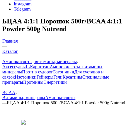
Instagram
Telegram
БЦАА 4:1:1 Порошок 500г/BCAA 4:1:1
Powder 500g Nutrend
Главная
—
Каталог
—
Аминокислоты, витамины, минералы
Аксессуары
L-Карнитин
Аминокислоты, витамины,
минералы
Против судорог
Батончики
Для суставов и
связок
Изотоники
Гейнеры
Гели
Креатины
Специальные
препараты
Протеины
Энергетики
—
BCAA
Витамины, минералы
Аминокислоты
—
БЦАА 4:1:1 Порошок 500г/BCAA 4:1:1 Powder 500g Nutrend