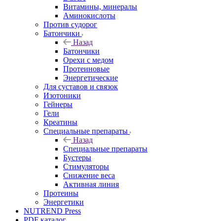
Витамины, минералы
Аминокислоты
Против судорог
Батончики
Назад
Батончики
Орехи с медом
Протеиновые
Энергетические
Для суставов и связок
Изотоники
Гейнеры
Гели
Креатины
Специальные препараты
Назад
Специальные препараты
Бустеры
Стимуляторы
Снижение веса
Активная линия
Протеины
Энергетики
NUTREND Press
PDF каталог