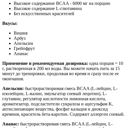
Высокое содержание BCAA - 6000 мг на порцию
Высокое содержание L-глютамина
Без искусственных красителей
Вкусы:
Вишня
Арбуз
Апельсин
Грейпфрут
Ананас
Применение и рекомендуемая дозировка:
одна порция = 10
г, растворенная в 200 мл воды. Вы можете начать пить за 15
минут до тренировки, продолжая во время и сразу после ее
окончания.
Апельсин:
быстрорастворимая смесь BCAA (L-лейцин, L-
изолейцин, L-валин, эмульгатор соевый лецитин), L-
глутамин, регулятор кислотности лимонная кислота,
ароматизатор, подсластители сукралоза и ацесульфам K,
антислипающие вещества, фосфат кальция и диоксид
кремния, краситель бета-каротин. Содержит аллерген соевый.
Ананас:
быстрорастворимая смесь BCAA (L-лейцин, L-