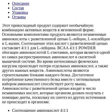
Описание
Состав
Упаковка
Отзывы
Этот превосходный продукт содержит необычайную
комбинацию активных веществ в мгновенной форме.
Основными компонентами продукта являются незаменимые
аминокислоты с разветвленной цепью L-лейцин, L-изолейцин
и L-валин. Соотношение этих кислот с разветвленной цепью
составляет 4:1:1 для L-лейцина. BCAA 4:1:1 POWDER
обогащен аминокислотой L-глютамин, которая является одной
из самых распространенных аминокислот в скелетной
мышечной системе. Во время интенсивных физических
нагрузок происходит потеря отдельных аминокислот, а также
других важных веществ. Аминокислоты являются
строительными блоками каждого белка. Достаточное
потребление качественного белка вместе с оптимальным
набором аминокислот способствует росту мышц.
Аминокислоты с разветвленной цепью входят в число
незаменимых кислот, которые организм должен получать с
помощью диеты, поскольку их синтез из других источников
не происходит в организме.
Соотношение аминокислот 4:1:1