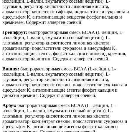
изолейцин, L-валин, эмульгатор соевый лецитин), L-
глутамин, регулятор кислотности лимонная кислота,
ароматизатор, концентрат сафлора, подсластители сукралоза и
ацесульфам К, антислипающие вещества фосфат кальция и
кремнезем. Содержит аллерген соевый.
Грейпфрут:
быстрорастворимая смесь BCAA (L-лейцин, L-
изолейцин, L-валин, эмульгатор соевый лецитин), L-
глютамин, регулятор кислотности лимонная кислота,
ароматизатор, подсластители сукралоза и ацесульфам K,
антислипающие агенты, фосфат кальция и диоксид кремния,
ароматизатор нарингин. Содержит аллерген соевый.
Вишня:
быстрорастворимая смесь BCAA (L-лейцин, L-
изолейцин, L-валин, эмульгатор соевый лецитин), L-
глутамин, регулятор кислотности лимонная кислота,
ароматизатор, концентрат свеклы, подсластители сукралоза и
ацесульфам К, антислипающие агенты фосфат кальция и
диоксид кремния. Содержит аллерген соевый.
Арбуз:
быстрорастворимая смесь BCAA (L ‑ лейцин, L ‑
изолейцин, L ‑ валин, эмульгатор соевый лецитин), L ‑
глютамин, регулятор кислотности лимонная кислота,
ароматизатор, концентрат свеклы, подсластители сукралоза и
ацесульфам K, антислипающие агенты фосфат кальция и
диоксид кремния. Содержит аллерген соевый.