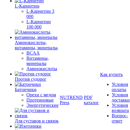
L-Карнитин
L-Карнитин 3
000
L-Карнитин
100 000
Аминокислоты,
витамины, минералы
BCAA
Витамины,
минералы
Аминокислоты
Как купить
Против судорог
Условия
Батончики
оплаты
Орехи с медом
Условия
NUTREND
PDF
Протеиновые
доставки
Press
каталог
Энергетические
Условия
возврата
Вопрос-
Для суставов и связок
ответ