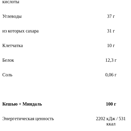
кислоты
Углеводы
37 г
из которых сахара
31 г
Клетчатка
10 г
Белок
12,3 г
Соль
0,06 г
Кешью + Миндаль
100 г
Энергетическая ценность
2202 кДж / 531
ккал