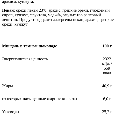
арахиса, кунжута.
Пекан:
орехи пекан 23%, арахис, грецкие орехи, глюкозный
сироп, кунжут, фруктоза, мед 4%, эмульгатор рапсовый
лецитин. Продукт содержит аллергены пекан, арахис, грецкие
орехи, кунжут.
Миндаль в темном шоколаде
100 г
Энергетическая ценность
2322
кДж /
559
ккал
Жиры
40,9 г
из которых насыщенные жирные кислоты
6,0 г
Углеводы
25,2 г