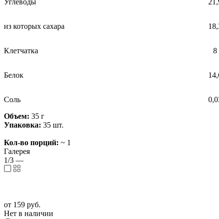
Углеводы
21,
из которых сахара
18,
Клетчатка
8
Белок
14,
Соль
0,0
Объем:
35 г
Упаковка:
35 шт.
Кол-во порций:
~ 1
Галерея
1/3
—
от
159 руб.
Нет в наличии