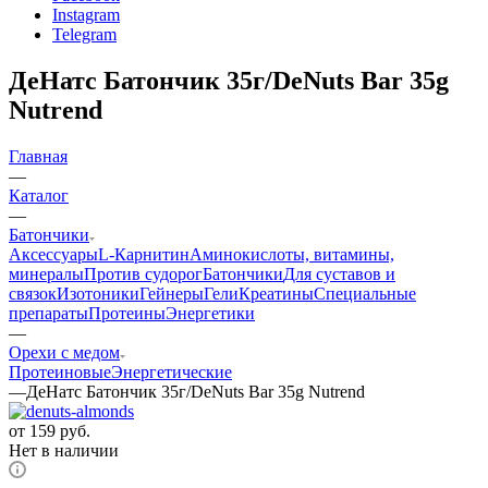
Instagram
Telegram
ДеНатс Батончик 35г/DeNuts Bar 35g
Nutrend
Главная
—
Каталог
—
Батончики
Аксессуары
L-Карнитин
Аминокислоты, витамины,
минералы
Против судорог
Батончики
Для суставов и
связок
Изотоники
Гейнеры
Гели
Креатины
Специальные
препараты
Протеины
Энергетики
—
Орехи с медом
Протеиновые
Энергетические
—
ДеНатс Батончик 35г/DeNuts Bar 35g Nutrend
от
159 руб.
Нет в наличии