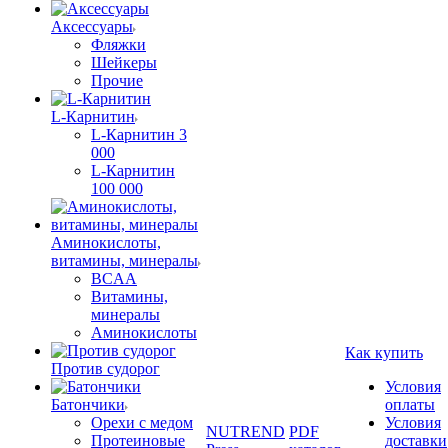
Аксессуары
Фляжки
Шейкеры
Прочие
L-Карнитин
L-Карнитин 3
000
L-Карнитин
100 000
Аминокислоты,
витамины, минералы
BCAA
Витамины,
минералы
Аминокислоты
Как купить
Против судорог
Условия
Батончики
оплаты
Орехи с медом
Условия
NUTREND
PDF
Протеиновые
доставки