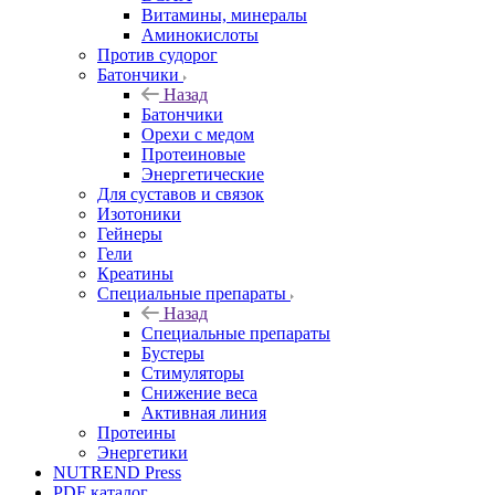
Витамины, минералы
Аминокислоты
Против судорог
Батончики
Назад
Батончики
Орехи с медом
Протеиновые
Энергетические
Для суставов и связок
Изотоники
Гейнеры
Гели
Креатины
Специальные препараты
Назад
Специальные препараты
Бустеры
Стимуляторы
Снижение веса
Активная линия
Протеины
Энергетики
NUTREND Press
PDF каталог