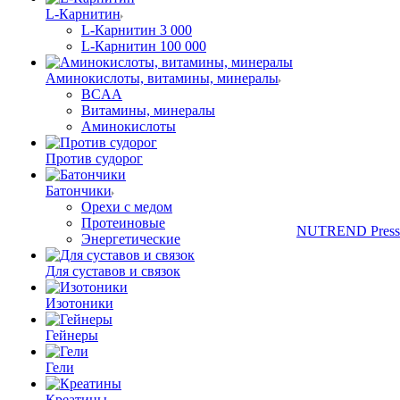
L-Карнитин
L-Карнитин 3 000
L-Карнитин 100 000
Аминокислоты, витамины, минералы
BCAA
Витамины, минералы
Аминокислоты
Против судорог
Батончики
Орехи с медом
Протеиновые
NUTREND Press
Энергетические
Для суставов и связок
Изотоники
Гейнеры
Гели
Креатины