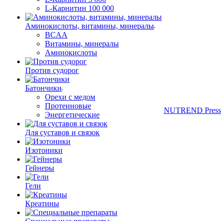
L-Карнитин 100 000
Аминокислоты, витамины, минералы
BCAA
Витамины, минералы
Аминокислоты
Против судорог
Батончики
Орехи с медом
Протеиновые
NUTREND Press
Энергетические
Для суставов и связок
Изотоники
Гейнеры
Гели
Креатины