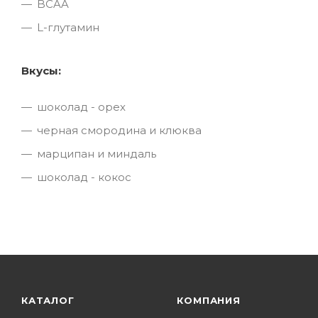
BCAA
L-глутамин
Вкусы:
шоколад - орех
черная смородина и клюква
марципан и миндаль
шоколад - кокос
КАТАЛОГ
КОМПАНИЯ