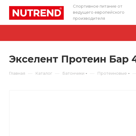
Спортивное питание от
ведущего европейского
производителя
Экселент Протеин Бар 4
—
—
—
Главная
Каталог
Батончики
Протеиновые