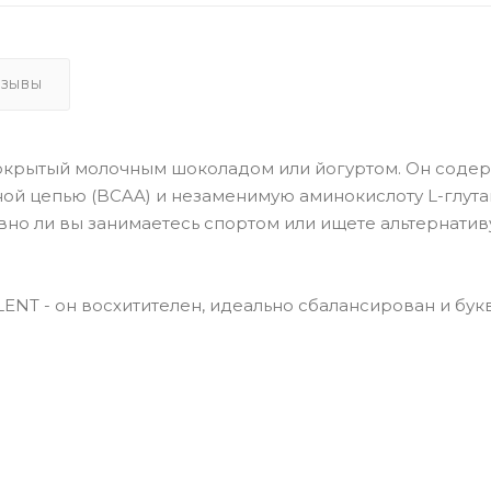
ТЗЫВЫ
покрытый молочным шоколадом или йогуртом. Он соде
ной цепью (BCAA) и незаменимую аминокислоту L-глута
ивно ли вы занимаетесь спортом или ищете альтернатив
NT - он восхитителен, идеально сбалансирован и бук