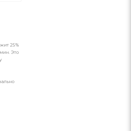
ржит 25%
мин. Это
у
вально