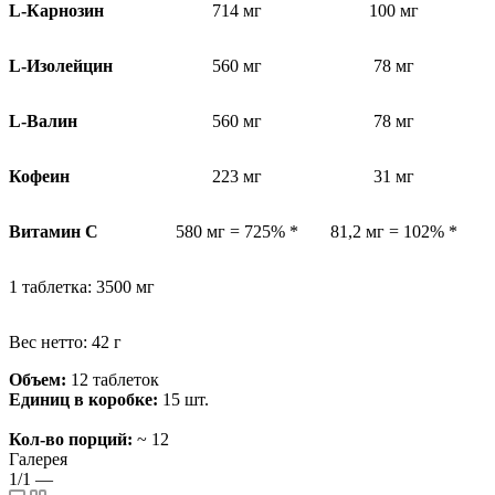
L-Карнозин
714 мг
100 мг
L-Изолейцин
560 мг
78 мг
L-Валин
560 мг
78 мг
Кофеин
223 мг
31 мг
Витамин C
580 мг = 725% *
81,2 мг = 102% *
1 таблетка: 3500 мг
Вес нетто: 42 г
Объем:
12 таблеток
Единиц в коробке:
15 шт.
Кол-во порций:
~ 12
Галерея
1/1
—