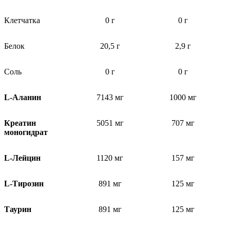
Клетчатка
0 г
0 г
Белок
20,5 г
2,9 г
Соль
0 г
0 г
L-Аланин
7143 мг
1000 мг
Креатин
5051 мг
707 мг
моногидрат
L-Лейцин
1120 мг
157 мг
L-Тирозин
891 мг
125 мг
Таурин
891 мг
125 мг