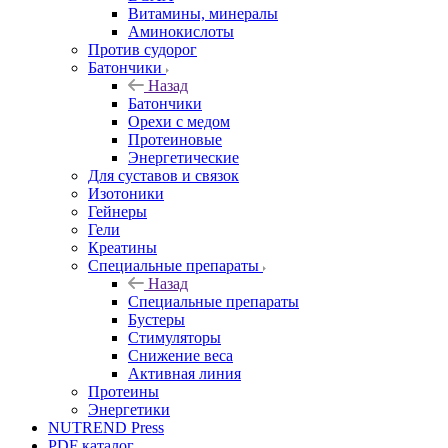
Витамины, минералы
Аминокислоты
Против судорог
Батончики
Назад
Батончики
Орехи с медом
Протеиновые
Энергетические
Для суставов и связок
Изотоники
Гейнеры
Гели
Креатины
Специальные препараты
Назад
Специальные препараты
Бустеры
Стимуляторы
Снижение веса
Активная линия
Протеины
Энергетики
NUTREND Press
PDF каталог