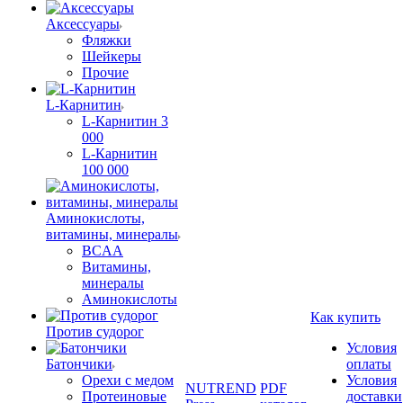
Аксессуары
Фляжки
Шейкеры
Прочие
L-Карнитин
L-Карнитин 3
000
L-Карнитин
100 000
Аминокислоты,
витамины, минералы
BCAA
Витамины,
минералы
Аминокислоты
Как купить
Против судорог
Условия
Батончики
оплаты
Орехи с медом
Условия
NUTREND
PDF
Протеиновые
доставки