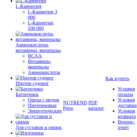
L-Карнитин
L-Карнитин 3
000
L-Карнитин
100 000
Аминокислоты,
витамины, минералы
BCAA
Витамины,
минералы
Аминокислоты
Как купить
Против судорог
Условия
Батончики
оплаты
Орехи с медом
Условия
NUTREND
PDF
Протеиновые
доставки
Press
каталог
Энергетические
Условия
возврата
Вопрос-
Для суставов и связок
ответ