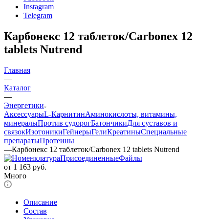
Instagram
Telegram
Карбонекс 12 таблеток/Carbonex 12
tablets Nutrend
Главная
—
Каталог
—
Энергетики
Аксессуары
L-Карнитин
Аминокислоты, витамины,
минералы
Против судорог
Батончики
Для суставов и
связок
Изотоники
Гейнеры
Гели
Креатины
Специальные
препараты
Протеины
—
Карбонекс 12 таблеток/Carbonex 12 tablets Nutrend
от
1 163 руб.
Много
Описание
Состав