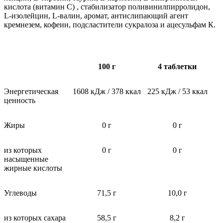
кислота (витамин С) , стабилизатор поливинилпирролидон,
L-изолейцин, L-валин, аромат, антислипающий агент
кремнезем, кофеин, подсластители сукралоза и ацесульфам К.
100 г
4 таблетки
Энергетическая
1608 кДж / 378 ккал
225 кДж / 53 ккал
ценность
Жиры
0 г
0 г
из которых
0 г
0 г
насыщенные
жирные кислоты
Углеводы
71,5 г
10,0 г
из которых сахара
58,5 г
8,2 г