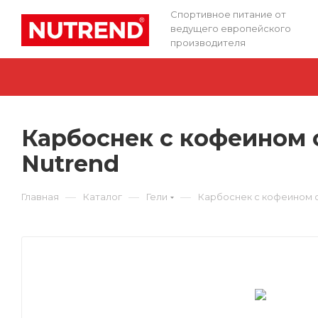
Спортивное питание от
ведущего европейского
производителя
Карбоснек с кофеином с
Nutrend
—
—
—
Главная
Каталог
Гели
Карбоснек с кофеином са