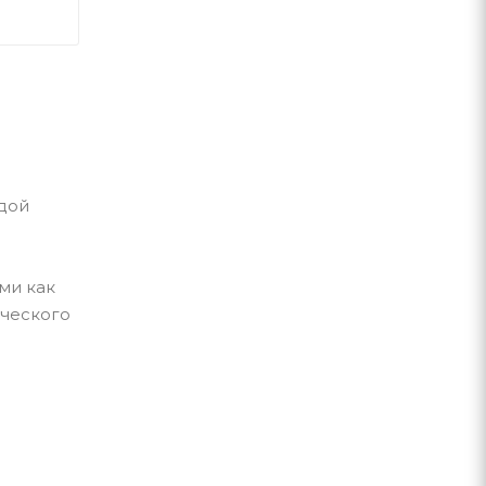
дой
ми как
ического